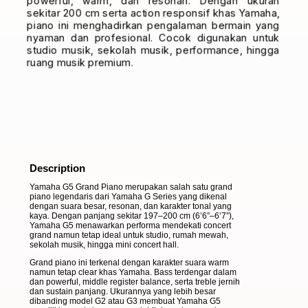
powerful, warm, dan resonan. Dengan ukuran
sekitar 200 cm serta action responsif khas Yamaha,
piano ini menghadirkan pengalaman bermain yang
nyaman dan profesional. Cocok digunakan untuk
studio musik, sekolah musik, performance, hingga
ruang musik premium.
Description
Description
Yamaha G5 Grand Piano
merupakan salah satu grand
piano legendaris dari Yamaha G Series yang dikenal
dengan suara besar, resonan, dan karakter tonal yang
kaya. Dengan panjang sekitar 197–200 cm (6’6”–6’7”),
Yamaha G5 menawarkan performa mendekati concert
grand namun tetap ideal untuk studio, rumah mewah,
sekolah musik, hingga mini concert hall.
Grand piano ini terkenal dengan karakter suara warm
namun tetap clear khas Yamaha. Bass terdengar dalam
dan powerful, middle register balance, serta treble jernih
dan sustain panjang. Ukurannya yang lebih besar
dibanding model G2 atau G3 membuat Yamaha G5