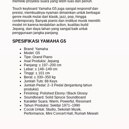
memiliki proyeksi suara yang lebih luas dan penuh.
Touch keyboard Yamaha G5 juga sangat responsif dan
presisi, membuatnya nyaman dimainkan untuk berbagai
genre musik mulai dari klasik, jazz, pop, hingga
contemporary. Banyak pianis dan institusi musik memilih
model ini karena kestabilan action, kualitas build
Jepang, dan daya tahan yang sangat baik untuk
penggunaan jangka panjang.
SPESIFIKASI YAMAHA G5
Brand: Yamaha
Model: G5
Tipe: Grand Piano
Asal Produksi: Jepang
Panjang: ± 197–200 cm
Lebar: ± 148–149 cm
Tinggi: ± 101 cm
Berat: ± 330–350 kg
Jumlah Tuts: 88 Keys
Jumlah Pedal: 2–3 Pedal (tergantung tahun
produksi)
Finishing: Polished Ebony / Black Glossy
Soundboard: Solid Spruce Soundboard
Karakter Suara: Warm, Powerful, Resonant
Tahun Produksi: Sekitar 1971–1990
Cocok Untuk: Studio, Sekolah Musik,
Performance, Mini Concert Hall, Rumah Mewah