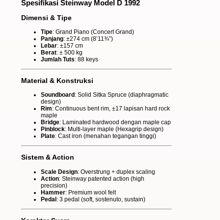
Spesifikasi Steinway Model D 1992
Dimensi & Tipe
Tipe
: Grand Piano (Concert Grand)
Panjang
: ±274 cm (8’11¾”)
Lebar
: ±157 cm
Berat
: ± 500 kg
Jumlah Tuts
: 88 keys
Material & Konstruksi
Soundboard
: Solid Sitka Spruce (diaphragmatic
design)
Rim
: Continuous bent rim, ±17 lapisan hard rock
maple
Bridge
: Laminated hardwood dengan maple cap
Pinblock
: Multi-layer maple (Hexagrip design)
Plate
: Cast iron (menahan tegangan tinggi)
Sistem & Action
Scale Design
: Overstrung + duplex scaling
Action
: Steinway patented action (high
precision)
Hammer
: Premium wool felt
Pedal
: 3 pedal (soft, sostenuto, sustain)